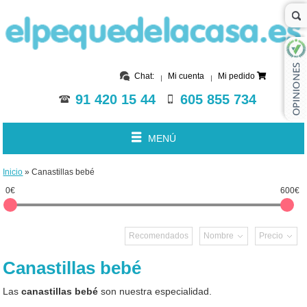
Chat:
Mi cuenta
Mi pedido
91 420 15 44
605 855 734
MENÚ
Inicio
» Canastillas bebé
0€
600€
Recomendados
Nombre
Precio
Canastillas bebé
Las
canastillas bebé
son nuestra especialidad.