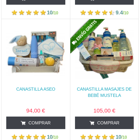
10
9.4
/
/
10
10
CANASTILLA ASEO
CANASTILLA MASAJES DE
BEBÉ MUSTELA
94,00 €
105,00 €
COMPRAR
COMPRAR
10
10
/
/
10
10