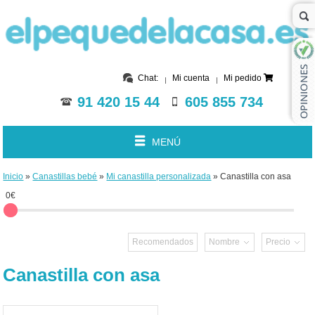
Chat:
Mi cuenta
Mi pedido
91 420 15 44
605 855 734
MENÚ
Inicio
»
Canastillas bebé
»
Mi canastilla personalizada
» Canastilla con asa
0€
0€
Recomendados
Nombre
Precio
Canastilla con asa