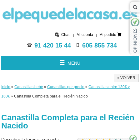
Chat:
Mi cuenta
Mi pedido
91 420 15 44
605 855 734
MENÚ
« VOLVER
Inicio
»
Canastillas bebé
»
Canastillas por precio
»
Canastillas entre 130€ y
160€
» Canastilla Completa para el Recién Nacido
Canastilla Completa para el Recién
Nacido
Descubre la ternura con esta