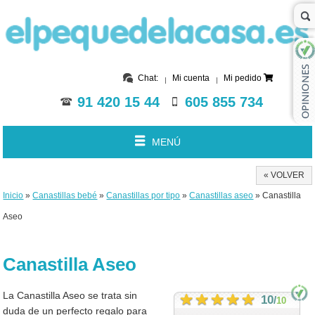
Chat:
Mi cuenta
Mi pedido
91 420 15 44
605 855 734
MENÚ
« VOLVER
Inicio
»
Canastillas bebé
»
Canastillas por tipo
»
Canastillas aseo
» Canastilla
Aseo
Canastilla Aseo
La Canastilla Aseo se trata sin
10
/
10
duda de un perfecto regalo para