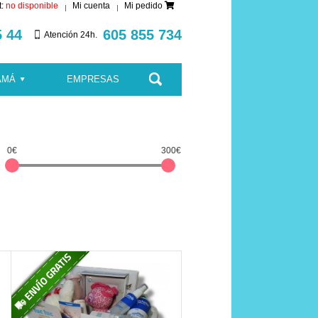
t:
no disponible
Mi cuenta
Mi pedido
5 44
605 855 734
Atención 24h.
AMÁ
EMPRESAS
0€
300€