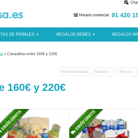
Cha
91 420 1
Horario comercial
TAS DE PAÑALES
REGALOS BEBÉS
REGALOS M
io
» Canastillas entre 160€ y 220€
Recomendados
Nombre
Precio
re 160€ y 220€