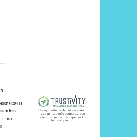
ÓN
ersonalizadas
El mejor sistema de valoraciones,
nacimiento
nada genera más confianza que
saber qué piensan los que ya te
empresa
han comprado.
lo