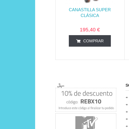
CANASTILLA SUPER
CLÁSICA
195,40 €
COMPRAR
S