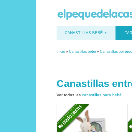
CANASTILLAS BEBÉ
TAR
Inicio
»
Canastillas bebé
»
Canastillas por prec
Canastillas ent
Ver todas las
canastillas para bebé