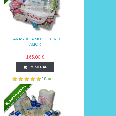
CANASTILLA MI PEQUEÑO
AMOR
165,00 €
COMPRAR
10
/
10