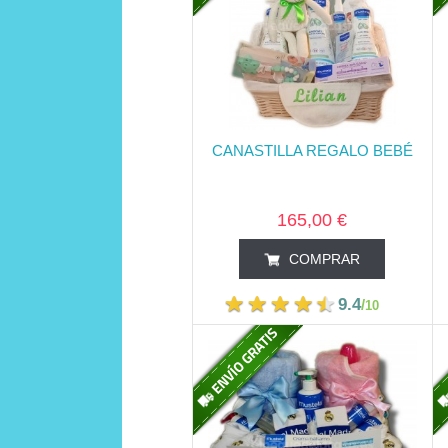
CANASTILLA REGALO BEBÉ
165,00 €
COMPRAR
9.4
/
10