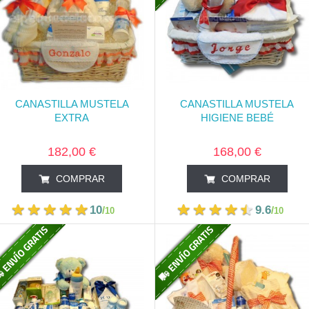
CANASTILLA MUSTELA
CANASTILLA MUSTELA
EXTRA
HIGIENE BEBÉ
182,00 €
168,00 €
COMPRAR
COMPRAR
10
9.6
/
/
10
10