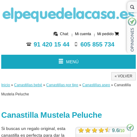
Chat:
Mi cuenta
Mi pedido
91 420 15 44
605 855 734
MENÚ
« VOLVER
Inicio
»
Canastillas bebé
»
Canastillas por tipo
»
Canastillas aseo
» Canastilla
Mustela Peluche
Canastilla Mustela Peluche
Si buscas un regalo original, esta
9.6
/
10
canastilla es perfecta para dar la