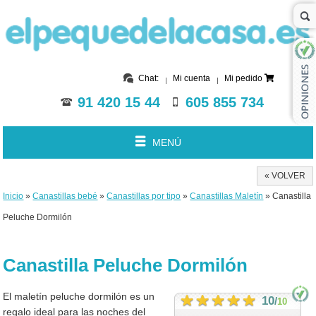
Chat:
Mi cuenta
Mi pedido
91 420 15 44
605 855 734
MENÚ
« VOLVER
Inicio
»
Canastillas bebé
»
Canastillas por tipo
»
Canastillas Maletín
» Canastilla
Peluche Dormilón
Canastilla Peluche Dormilón
El maletín peluche dormilón es un
10
/
10
regalo ideal para las noches del