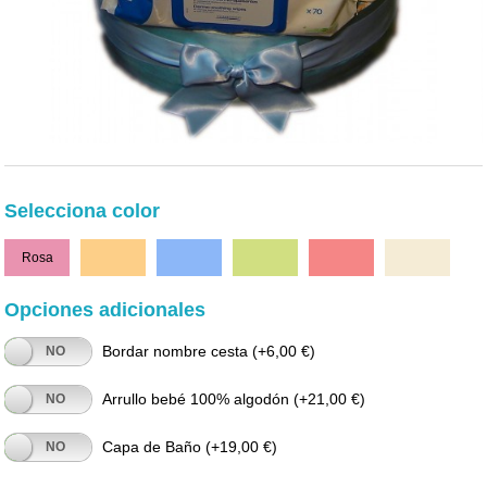
Selecciona color
Rosa
Naranja
Azul
Verde
Rojo
Beige
Opciones adicionales
Bordar nombre cesta
(+6,00 €)
NO
Arrullo bebé 100% algodón
(+21,00 €)
NO
Capa de Baño
(+19,00 €)
NO