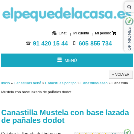
Chat:
Mi cuenta
Mi pedido
91 420 15 44
605 855 734
MENÚ
« VOLVER
Inicio
»
Canastillas bebé
»
Canastillas por tipo
»
Canastillas aseo
» Canastilla
Mustela con base lazada de pañales dodot
Canastilla Mustela con base lazada
de pañales dodot
Celebre la llegada del bebé con