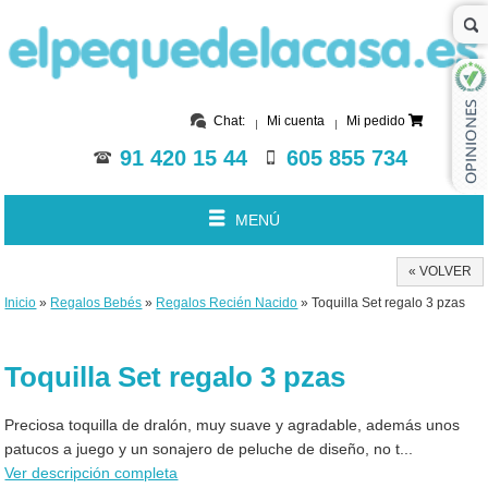
Chat:
Mi cuenta
Mi pedido
91 420 15 44
605 855 734
MENÚ
« VOLVER
Inicio
»
Regalos Bebés
»
Regalos Recién Nacido
» Toquilla Set regalo 3 pzas
Toquilla Set regalo 3 pzas
Preciosa toquilla de dralón, muy suave y agradable, además unos
patucos a juego y un sonajero de peluche de diseño, no t...
Ver descripción completa