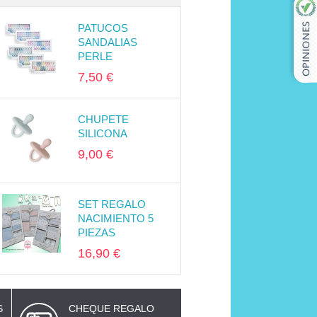
PATUCOS
SANDALIAS
PERLE
7,50 €
CHUPETE
SILICONA
9,00 €
SET REGALO
NACIMIENTO 5
PIEZAS
16,90 €
S
CHEQUE REGALO