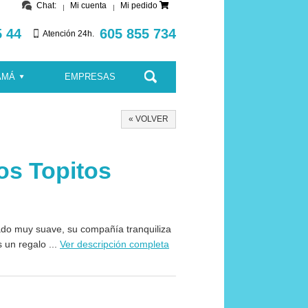
Chat:
Mi cuenta
Mi pedido
5 44
605 855 734
Atención 24h.
AMÁ
EMPRESAS
« VOLVER
os Topitos
ado muy suave, su compañía tranquiliza
 un regalo ...
Ver descripción completa