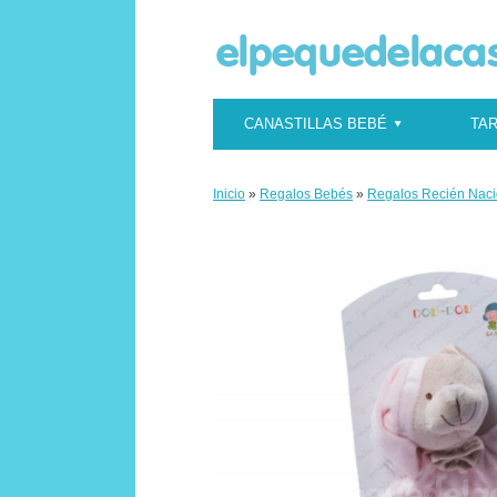
CANASTILLAS BEBÉ
TAR
Inicio
»
Regalos Bebés
»
Regalos Recién Nac