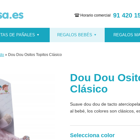
91 420 1
Horario comercial
TAS DE PAÑALES
REGALOS BEBÉS
REGALOS M
ido
» Dou Dou Ositos Topitos Clásico
Dou Dou Osit
Clásico
Suave dou dou de tacto aterciopel
al bebé, los colores son clásicos, es
Selecciona color