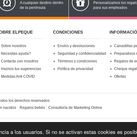
A cualquier destino dentro
Personalizamos los regal
de la península
para sus empleados
OBRE ELPEQUE
CONDICIONES
INFORMACI
Sobre nosotros
Envíos y devoluciones
Canastillas p
Necesitas ayuda?
Seguridad y confidencialidad
Preparativos 
Contacta con nosotros
Términos y condiciones
Regalos de 
Haznos tus sugerencias
Política de privacidad
Cheque rega
Medidas Anti COVID
Ofertas
odos los derechos reservados
én nacidos
Regalos bebés
Consultoría de Marketing Online
s, Ceuta, Melilla y fuera de la UE - Gastos de envío no incluidos. Envío a penínsul
iencia a los usuarios. Si no se activan estas cookies es pos