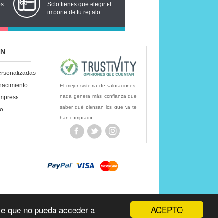
os
Solo tienes que elegir el
importe de tu regalo
ÓN
ersonalizadas
nacimiento
El mejor sistema de valoraciones,
nada genera más confianza que
empresa
saber qué piensan los que ya te
lo
han comprado.
a 6,95€ ...
Consulta otros destinos aquí
ACEPTO
ible que no pueda acceder a