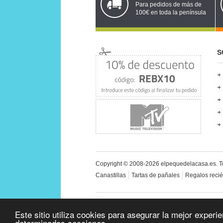
Para pedidos de más de
100€ en toda la península
S
Copyright © 2008-2026 elpequedelacasa.es.
T
Canastillas
Tartas de pañales
Regalos reci
Todos los precios incluyen IVA, excepto Canaria
Este sitio utiliza cookies para asegurar la mejor exper
determinadas secciones.