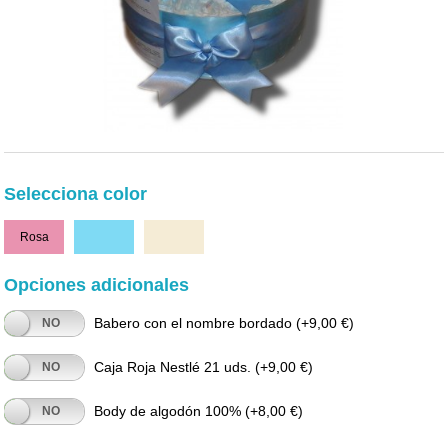
Selecciona color
Rosa
Celeste
Beige
Opciones adicionales
Babero con el nombre bordado
(+9,00 €)
NO
Caja Roja Nestlé 21 uds.
(+9,00 €)
NO
Body de algodón 100%
(+8,00 €)
NO