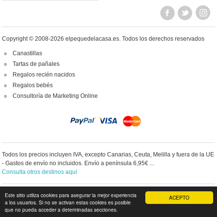
Copyright © 2008-2026 elpequedelacasa.es.
Todos los derechos reservados
Canastillas
Tartas de pañales
Regalos recién nacidos
Regalos bebés
Consultoría de Marketing Online
Todos los precios incluyen IVA, excepto Canarias, Ceuta, Melilla y fuera de la UE
- Gastos de envío no incluidos. Envío a península 6,95€ ...
Consulta otros destinos aquí
Este sitio utiliza cookies para asegurar la mejor experiencia
IR A VERSIÓN PC
ACEPTO
a los usuarios. Si no se activan estas cookies es posible
que no pueda acceder a determinadas secciones.