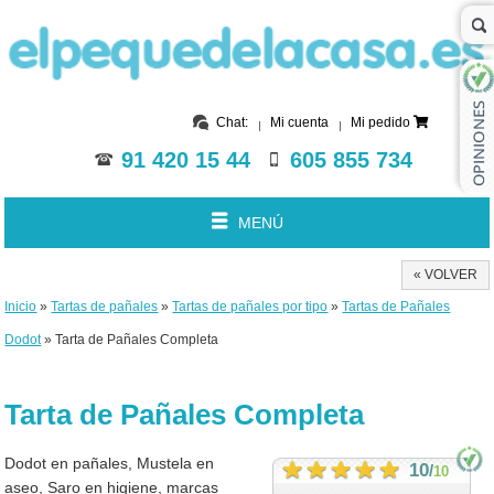
Chat:
Mi cuenta
Mi pedido
91 420 15 44
605 855 734
MENÚ
« VOLVER
Inicio
»
Tartas de pañales
»
Tartas de pañales por tipo
»
Tartas de Pañales
Dodot
» Tarta de Pañales Completa
Tarta de Pañales Completa
Dodot en pañales, Mustela en
10
/
10
aseo, Saro en higiene, marcas