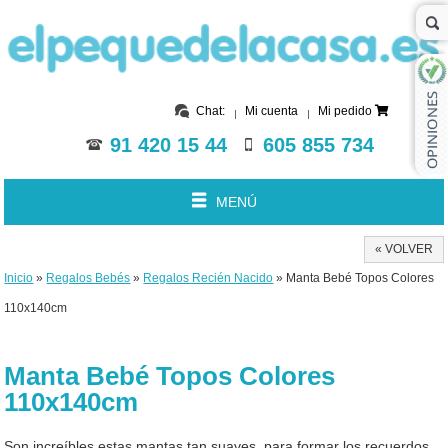
Chat:
Mi cuenta
Mi pedido
91 420 15 44
605 855 734
MENÚ
« VOLVER
Inicio
»
Regalos Bebés
»
Regalos Recién Nacido
» Manta Bebé Topos Colores
110x140cm
Manta Bebé Topos Colores
110x140cm
Son increíbles estas mantas tan suaves, para formar los recuerdos