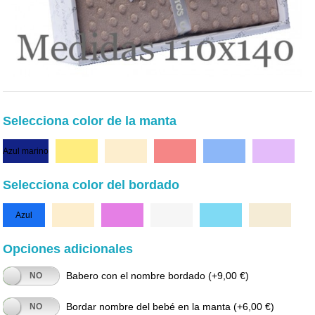
Selecciona color de la manta
Azul marino
Amarillo
Camel
Rojo
Azul
Lila
Selecciona color del bordado
Azul
Camel
Fucsia
Blanco
Celeste
Beige
Opciones adicionales
Babero con el nombre bordado
(+9,00 €)
NO
Bordar nombre del bebé en la manta
(+6,00 €)
NO