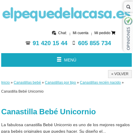
Chat:
Mi cuenta
Mi pedido
91 420 15 44
605 855 734
MENÚ
« VOLVER
Inicio
»
Canastillas bebé
»
Canastillas por tipo
»
Canastillas recién nacido
»
Canastilla Bebé Unicornio
Canastilla Bebé Unicornio
La fabulosa canastilla Bebé Unicornio es uno de los mejores regalos
para bebés originales que puedes hacer. Su diseño el...