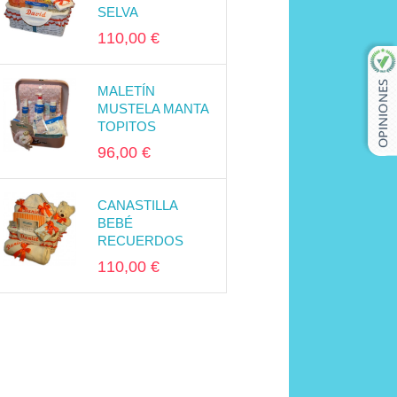
SELVA
110,00 €
MALETÍN
MUSTELA MANTA
TOPITOS
96,00 €
CANASTILLA
BEBÉ
RECUERDOS
110,00 €