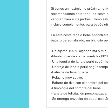
Si tienes un nacimiento próximamente
recomendamos optar por una cesta q
vendrán bien a los padres. Como esta
incluye complementos para bebés útil
En esta cesta regalo bebé encontrarás
babero personalizado, un blandito p
-Un pijama 100 % algodón m/l o m/c,
-Manta polar de coche, medidas 80*
-Una toquilla de lana o perlé según 
-Un traje de lana o perlé según temp
-Patucos de lana o perlé.
-Peluche muy suave.
-Babero de rizo con el nombre del b
-Etimología del nombre del bebé.
-Tarjeta de felicitación personalizada.
-Se entrega envuelta en papel celofá