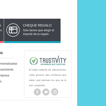
S
CHEQUE REGALO
os
Solo tienes que elegir el
importe de tu regalo
ÓN
ersonalizadas
nacimiento
El mejor sistema de valoraciones,
nada genera más confianza que
empresa
saber qué piensan los que ya te
lo
han comprado.