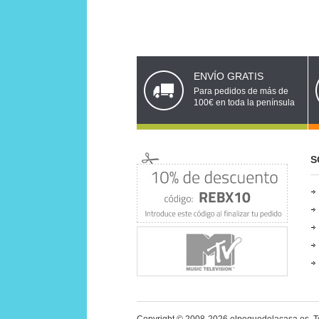
ENVÍO GRATIS
Para pedidos de más de
100€ en toda la península
S