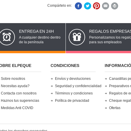
Compártelo en:
ENTREGA EN 24H
REGALOS EMPRESA
A cualquier destino dentro
Personalizamos los regal
de la península
para sus empleados
OBRE ELPEQUE
CONDICIONES
INFORMACI
Sobre nosotros
Envíos y devoluciones
Canastillas p
Necesitas ayuda?
Seguridad y confidencialidad
Preparativos 
Contacta con nosotros
Términos y condiciones
Regalos de 
Haznos tus sugerencias
Política de privacidad
Cheque rega
Medidas Anti COVID
Ofertas