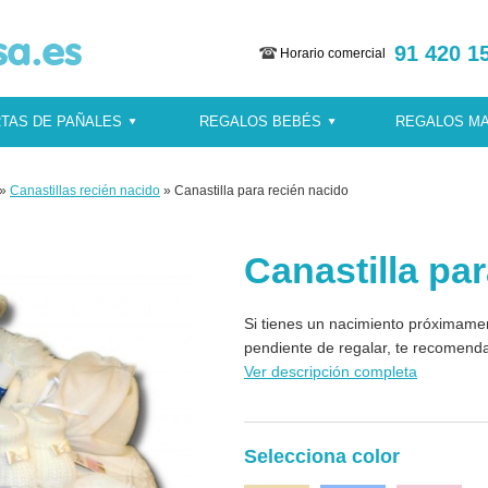
91 420 1
Horario comercial
TAS DE PAÑALES
REGALOS BEBÉS
REGALOS M
»
Canastillas recién nacido
» Canastilla para recién nacido
Canastilla pa
Si tienes un nacimiento próximamen
pendiente de regalar, te recomenda
Ver descripción completa
Selecciona color