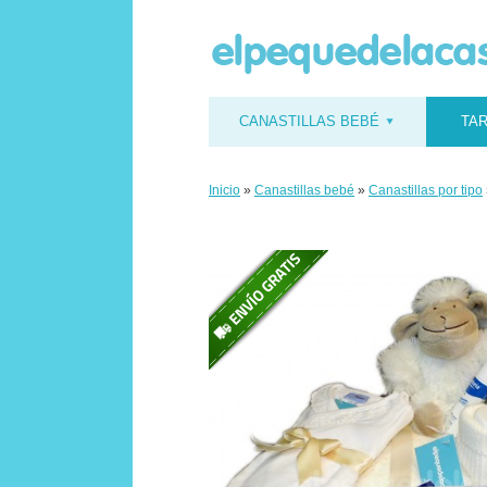
CANASTILLAS BEBÉ
TAR
Inicio
»
Canastillas bebé
»
Canastillas por tipo