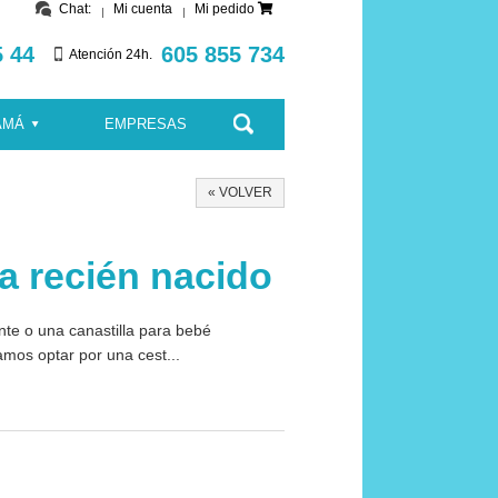
Chat:
Mi cuenta
Mi pedido
5 44
605 855 734
Atención 24h.
AMÁ
EMPRESAS
« VOLVER
ra recién nacido
te o una canastilla para bebé
mos optar por una cest...