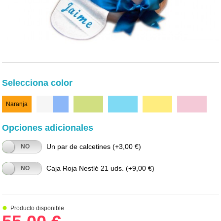
Selecciona color
Naranja
Blanco/Azul
Verde
Celeste
Amarillo
Rosa
Opciones adicionales
Un par de calcetines
(+3,00 €)
NO
Caja Roja Nestlé 21 uds.
(+9,00 €)
NO
Producto disponible