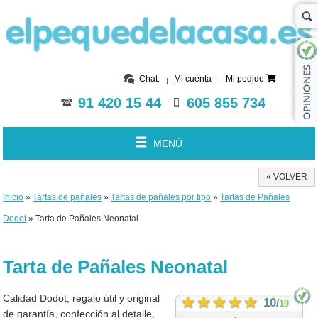
Chat:
Mi cuenta
Mi pedido
91 420 15 44
605 855 734
MENÚ
« VOLVER
Inicio
»
Tartas de pañales
»
Tartas de pañales por tipo
»
Tartas de Pañales
Dodot
» Tarta de Pañales Neonatal
Tarta de Pañales Neonatal
Calidad Dodot, regalo útil y original
10
/
10
de garantía, confección al detalle,