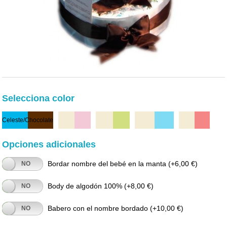
Selecciona color
Celeste/Chocolate
Beige/Rosa
Beige/Verde
Beige/Celeste
Beige/Rojo
Opciones adicionales
Bordar nombre del bebé en la manta
(+6,00 €)
NO
Body de algodón 100%
(+8,00 €)
NO
Babero con el nombre bordado
(+10,00 €)
NO