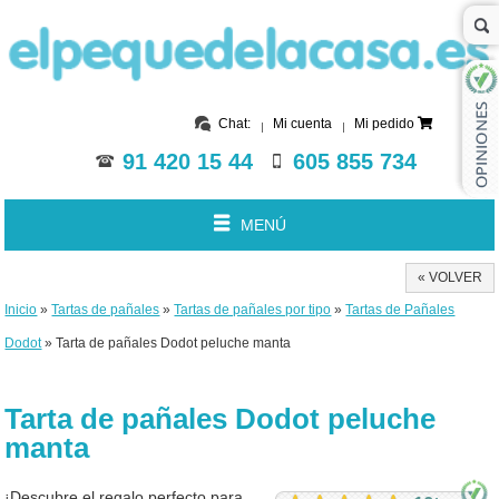
Chat:
Mi cuenta
Mi pedido
91 420 15 44
605 855 734
MENÚ
« VOLVER
Inicio
»
Tartas de pañales
»
Tartas de pañales por tipo
»
Tartas de Pañales
Dodot
» Tarta de pañales Dodot peluche manta
Tarta de pañales Dodot peluche
manta
¡Descubre el regalo perfecto para