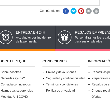
Compártelo en:
ENTREGA EN 24H
REGALOS EMPRESA
A cualquier destino dentro
Personalizamos los regal
de la península
para sus empleados
OBRE ELPEQUE
CONDICIONES
INFORMACI
Sobre nosotros
Envíos y devoluciones
Canastillas p
Necesitas ayuda?
Seguridad y confidencialidad
Preparativos 
Contacta con nosotros
Términos y condiciones
Regalos de 
Haznos tus sugerencias
Política de privacidad
Cheque rega
Medidas Anti COVID
Ofertas