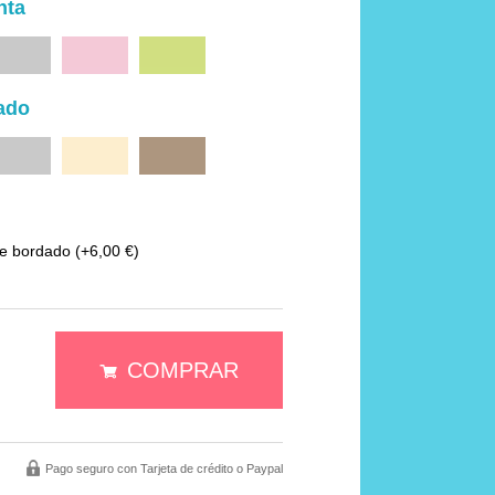
nta
Gris
Rosa
Verde
dado
Morado
Camel
Chocolate
re bordado
(+6,00 €)
COMPRAR
Pago seguro con Tarjeta de crédito o Paypal