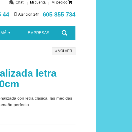
Chat:
Mi cuenta
Mi pedido
5 44
605 855 734
Atención 24h.
AMÁ
EMPRESAS
« VOLVER
lizada letra
80cm
alizada con letra clásica, las medidas
amaño perfecto ...