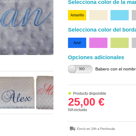
Selecciona color de la ma
Amarillo
Beige
Celeste
Selecciona color del bor
Azul
Fucsia
Verde
Opciones adicionales
Babero con el nomb
SÍ
NO
Producto disponible
25,00 €
IVA incluido
Envío en 24h a Península