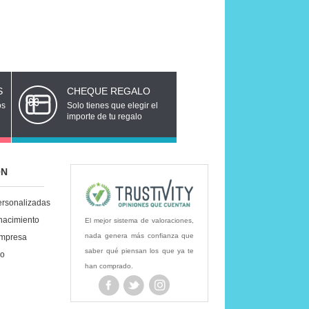
S
CHEQUE REGALO
os
Solo tienes que elegir el
importe de tu regalo
ÓN
ersonalizadas
nacimiento
El mejor sistema de valoraciones,
nada genera más confianza que
empresa
saber qué piensan los que ya te
lo
han comprado.