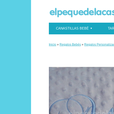
CANASTILLAS BEBÉ
TAR
Inicio
»
Regalos Bebés
»
Regalos Personaliza