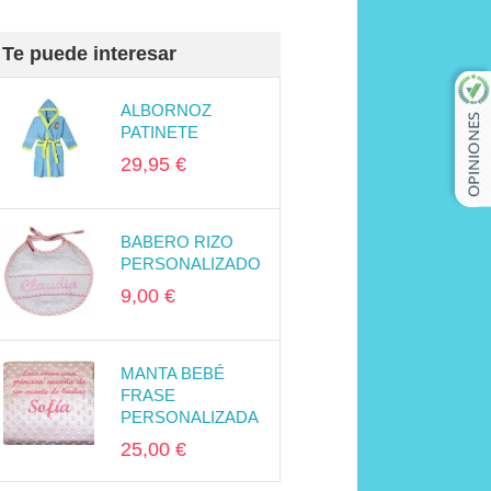
Te puede interesar
ALBORNOZ
PATINETE
29,95 €
BABERO RIZO
PERSONALIZADO
9,00 €
MANTA BEBÉ
FRASE
PERSONALIZADA
25,00 €