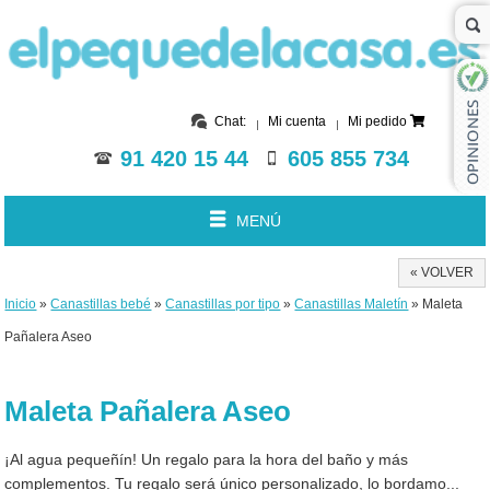
Chat:
Mi cuenta
Mi pedido
91 420 15 44
605 855 734
MENÚ
« VOLVER
Inicio
»
Canastillas bebé
»
Canastillas por tipo
»
Canastillas Maletín
» Maleta
Pañalera Aseo
Maleta Pañalera Aseo
¡Al agua pequeñín! Un regalo para la hora del baño y más
complementos. Tu regalo será único personalizado, lo bordamo...