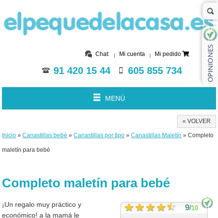
Chat:
Mi cuenta
Mi pedido
91 420 15 44
605 855 734
MENÚ
« VOLVER
Inicio
»
Canastillas bebé
»
Canastillas por tipo
»
Canastillas Maletín
» Completo
maletín para bebé
Completo maletín para bebé
¡Un regalo muy práctico y
9
/
10
económico! a la mamá le