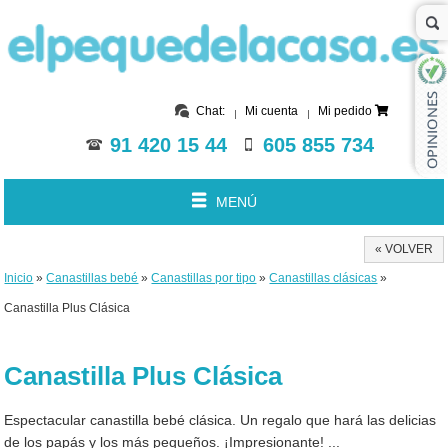
Chat:
Mi cuenta
Mi pedido
91 420 15 44
605 855 734
MENÚ
« VOLVER
Inicio
»
Canastillas bebé
»
Canastillas por tipo
»
Canastillas clásicas
»
Canastilla Plus Clásica
Canastilla Plus Clásica
Espectacular canastilla bebé clásica. Un regalo que hará las delicias
de los papás y los más pequeños. ¡Impresionante! ...