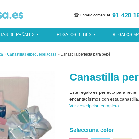
91 420 1
Horario comercial
TAS DE PAÑALES
REGALOS BEBÉS
REGALOS M
ca
»
Canastillas elpequedelacasa
» Canastilla perfecta para bebé
Canastilla pe
Éste regalo es perfecto para recié
encantadísimos con esta canastilla.
Ver descripción completa
Selecciona color