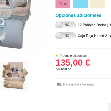
Rosa
Celeste
Beige
Opciones adicionales
12 Pañales Dodot
(+6
SÍ
NO
Caja Roja Nestlé 21 
SÍ
NO
Producto disponible
135,00 €
IVA incluido
Envío en 24h a Península