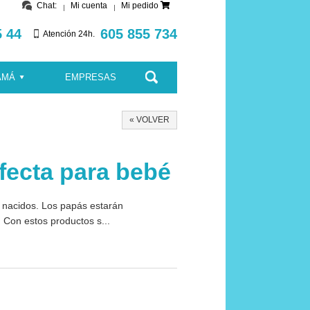
Chat:
Mi cuenta
Mi pedido
5 44
605 855 734
Atención 24h.
AMÁ
EMPRESAS
« VOLVER
rfecta para bebé
n nacidos. Los papás estarán
 Con estos productos s...