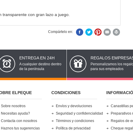
n transparente con gran lazo a juego.
Compártelo en:
ENTREGA EN 24H
REGALOS EMPRESA
A cualquier destino dentro
Personalizamos los regal
de la península
para sus empleados
OBRE ELPEQUE
CONDICIONES
INFORMACI
Sobre nosotros
Envíos y devoluciones
Canastillas p
Necesitas ayuda?
Seguridad y confidencialidad
Preparativos 
Contacta con nosotros
Términos y condiciones
Regalos de 
Haznos tus sugerencias
Política de privacidad
Cheque rega