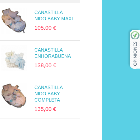
CANASTILLA
NIDO BABY MAXI
105,00 €
CANASTILLA
ENHORABUENA
138,00 €
CANASTILLA
NIDO BABY
COMPLETA
135,00 €