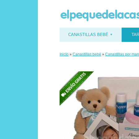
CANASTILLAS BEBÉ
TAR
Inicio
»
Canastillas bebé
»
Canastillas por mar