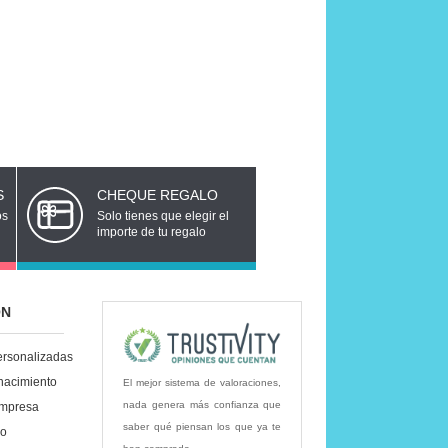
S
CHEQUE REGALO
os
Solo tienes que elegir el
importe de tu regalo
ÓN
ersonalizadas
nacimiento
El mejor sistema de valoraciones,
nada genera más confianza que
empresa
saber qué piensan los que ya te
lo