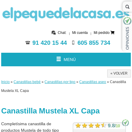
Chat:
Mi cuenta
Mi pedido
91 420 15 44
605 855 734
MENÚ
« VOLVER
Inicio
»
Canastillas bebé
»
Canastillas por tipo
»
Canastillas aseo
» Canastilla
Mustela XL Capa
Canastilla Mustela XL Capa
Completísima canastilla de
9.8
/
10
productos Mustela de todo tipo