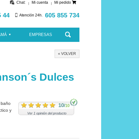
Chat:
Mi cuenta
Mi pedido
5 44
605 855 734
Atención 24h.
AMÁ
EMPRESAS
« VOLVER
hnson´s Dulces
l baño
10
/
10
tico y
Ver 1 opinión del producto