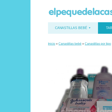
CANASTILLAS BEBÉ
TAR
Inicio
»
Canastillas bebé
»
Canastillas por tipo