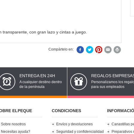
 transparente, con gran lazo y cintas a juego.
Compártelo en:
ENTREGA EN 24H
REGALOS EMPRESA
A cualquier destino dentro
Personalizamos los regal
de la península
para sus empleados
OBRE ELPEQUE
CONDICIONES
INFORMACI
Sobre nosotros
Envíos y devoluciones
Canastillas p
Necesitas ayuda?
Seguridad y confidencialidad
Preparativos 