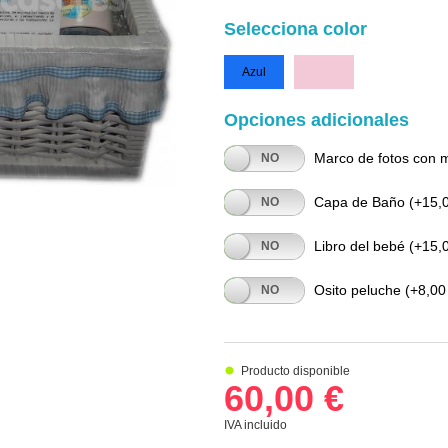
Selecciona color
Azul
Rosa
Opciones adicionales
Marco de fotos con mo
SÍ
NO
Capa de Baño
(+15,0
SÍ
NO
Libro del bebé
(+15,0
SÍ
NO
Osito peluche
(+8,00
SÍ
NO
Producto disponible
60,00 €
IVA incluido