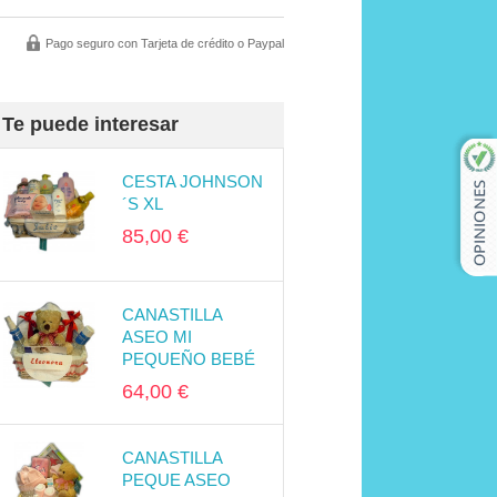
Pago seguro con Tarjeta de crédito o Paypal
Te puede interesar
CESTA JOHNSON
´S XL
85,00 €
CANASTILLA
ASEO MI
PEQUEÑO BEBÉ
64,00 €
CANASTILLA
PEQUE ASEO