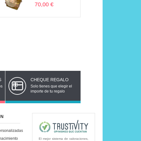
70,00 €
S
CHEQUE REGALO
os
Solo tienes que elegir el
importe de tu regalo
ÓN
ersonalizadas
nacimiento
El mejor sistema de valoraciones,