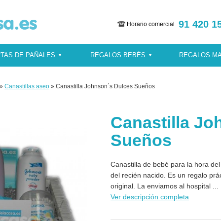
91 420 1
Horario comercial
TAS DE PAÑALES
REGALOS BEBÉS
REGALOS M
»
Canastillas aseo
» Canastilla Johnson´s Dulces Sueños
Canastilla Jo
Sueños
Canastilla de bebé para la hora de
del recién nacido. Es un regalo prác
original. La enviamos al hospital ...
Ver descripción completa