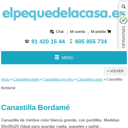
Chat:
Mi cuenta
Mi pedido
91 420 15 44
605 855 734
MENÚ
« VOLVER
Inicio
»
Canastillas bebé
»
Canastillas por tipo
»
Canastillas aseo
» Canastilla
Bordamé
Canastilla Bordamé
Canastilla de mimbre color blanca grande, con puntillita. Medidas:
50x30x20 (Ideal para guardar ropita, juguetes y pañal...