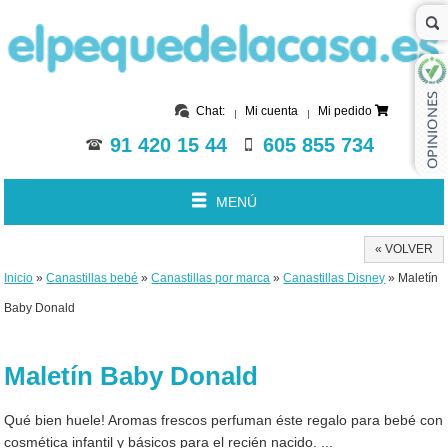
Chat:
Mi cuenta
Mi pedido
91 420 15 44
605 855 734
MENÚ
« VOLVER
Inicio
»
Canastillas bebé
»
Canastillas por marca
»
Canastillas Disney
» Maletín
Baby Donald
Maletín Baby Donald
Qué bien huele! Aromas frescos perfuman éste regalo para bebé con
cosmética infantil y básicos para el recién nacido. ...