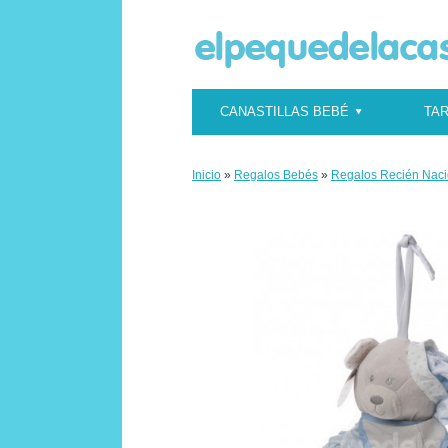
CANASTILLAS BEBÉ
TAR
Inicio
»
Regalos Bebés
»
Regalos Recién Nac