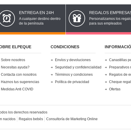
ENTREGA EN 24H
REGALOS EMPRESA
A cualquier destino dentro
Personalizamos los regal
de la península
para sus empleados
OBRE ELPEQUE
CONDICIONES
INFORMACI
Sobre nosotros
Envíos y devoluciones
Canastillas p
Necesitas ayuda?
Seguridad y confidencialidad
Preparativos 
Contacta con nosotros
Términos y condiciones
Regalos de 
Haznos tus sugerencias
Política de privacidad
Cheque rega
Medidas Anti COVID
Ofertas
odos los derechos reservados
én nacidos
Regalos bebés
Consultoría de Marketing Online