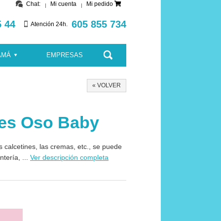
Chat:
Mi cuenta
Mi pedido
5 44
605 855 734
Atención 24h.
AMÁ
EMPRESAS
« VOLVER
es Oso Baby
s calcetines, las cremas, etc., se puede
tería, ...
Ver descripción completa
Rosa