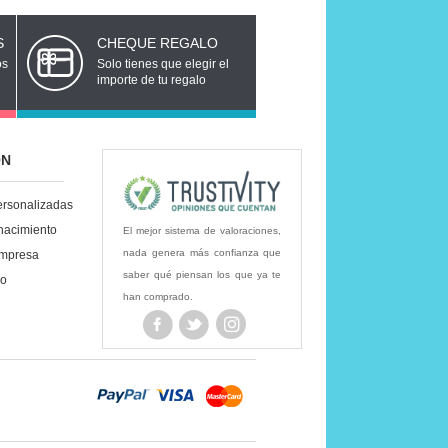
S
CHEQUE REGALO
os
Solo tienes que elegir el
importe de tu regalo
ÓN
ersonalizadas
nacimiento
El mejor sistema de valoraciones,
nada genera más confianza que
empresa
saber qué piensan los que ya te
lo
han comprado.