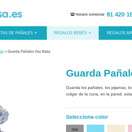
91 420 1
Horario comercial
TAS DE PAÑALES
REGALOS BEBÉS
REGALOS M
ido
» Guarda Pañales Oso Baby
Guarda Pañal
Guarda los pañales, los pijamas, lo
colgar de la cuna, en la pared, estan
Selecciona color
Gris
Celeste
Beige