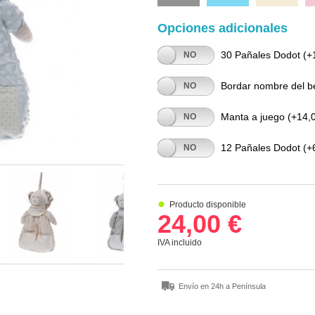
Opciones adicionales
30 Pañales Dodot
(+1
SÍ
NO
Bordar nombre del b
SÍ
NO
Manta a juego
(+14,0
SÍ
NO
12 Pañales Dodot
(+6
SÍ
NO
Producto disponible
24,00 €
IVA incluido
Envío en 24h a Península