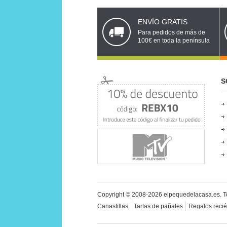
ENVÍO GRATIS
Para pedidos de más de
100€ en toda la península
S
Copyright © 2008-2026 elpequedelacasa.es.
T
Canastillas
Tartas de pañales
Regalos reci