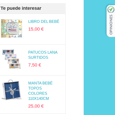
Te puede interesar
LIBRO DEL BEBÉ
15,00 €
PATUCOS LANA
SURTIDOS
7,50 €
MANTA BEBÉ
TOPOS
COLORES
110X140CM
25,00 €