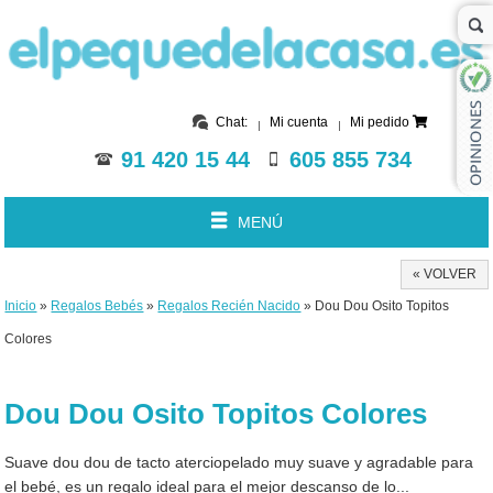
Chat:
Mi cuenta
Mi pedido
91 420 15 44
605 855 734
MENÚ
« VOLVER
Inicio
»
Regalos Bebés
»
Regalos Recién Nacido
» Dou Dou Osito Topitos
Colores
Dou Dou Osito Topitos Colores
Suave dou dou de tacto aterciopelado muy suave y agradable para
el bebé, es un regalo ideal para el mejor descanso de lo...