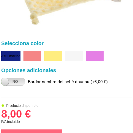
Selecciona color
Azul marino
Rojo
Amarillo
Blanco
Fucsia
Opciones adicionales
Bordar nombre del bebé doudou
(+6,00 €)
NO
Producto disponible
8,00 €
IVA incluido