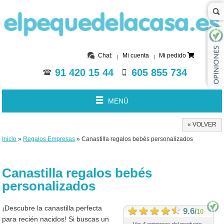
Chat:
Mi cuenta
Mi pedido
91 420 15 44
605 855 734
MENÚ
« VOLVER
Inicio
»
Regalos Empresas
» Canastilla regalos bebés personalizados
Canastilla regalos bebés
personalizados
¡Descubre la canastilla perfecta
9.6
/
10
para recién nacidos! Si buscas un