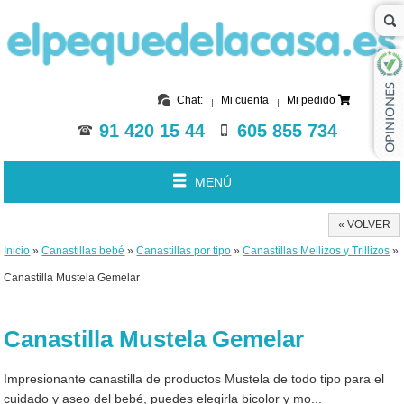
Chat:
Mi cuenta
Mi pedido
91 420 15 44
605 855 734
MENÚ
« VOLVER
Inicio
»
Canastillas bebé
»
Canastillas por tipo
»
Canastillas Mellizos y Trillizos
»
Canastilla Mustela Gemelar
Canastilla Mustela Gemelar
Impresionante canastilla de productos Mustela de todo tipo para el
cuidado y aseo del bebé, puedes elegirla bicolor y mo...