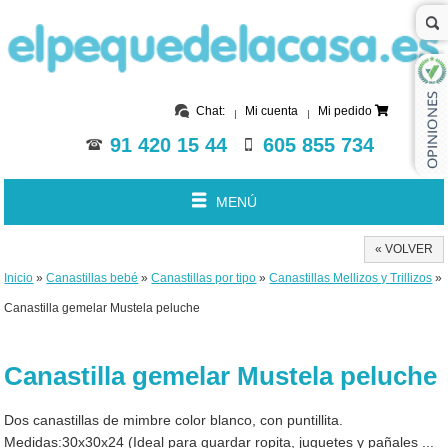
Chat:
Mi cuenta
Mi pedido
91 420 15 44
605 855 734
MENÚ
« VOLVER
Inicio
»
Canastillas bebé
»
Canastillas por tipo
»
Canastillas Mellizos y Trillizos
»
Canastilla gemelar Mustela peluche
Canastilla gemelar Mustela peluche
Dos canastillas de mimbre color blanco, con puntillita.
Medidas:30x30x24 (Ideal para guardar ropita, juguetes y pañales ...