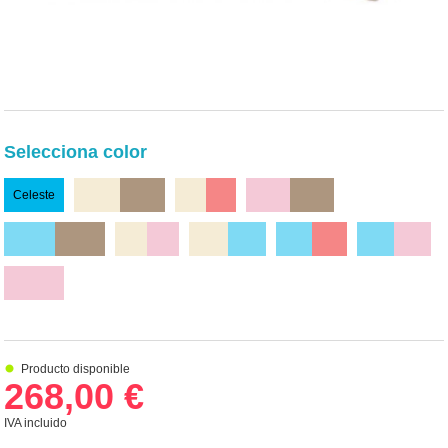
Selecciona color
Celeste
Beige/Chocolate
Beige/Rojo
Rosa/Chocolate
Celeste/Chocolate
Beige/Rosa
Beige/Celeste
Celeste/Rojo
Celeste/Rosa
Rosa
Producto disponible
268,00 €
IVA incluido