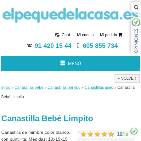
Chat:
Mi cuenta
Mi pedido
91 420 15 44
605 855 734
MENÚ
« VOLVER
Inicio
»
Canastillas bebé
»
Canastillas por tipo
»
Canastillas aseo
» Canastilla
Bebé Limpito
Canastilla Bebé Limpito
Canastilla de mimbre color blanco,
10
/
10
con puntillita. Medidas: 19x19x15