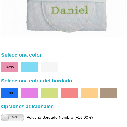
Selecciona color
Rosa
Celeste
Blanco
Selecciona color del bordado
Azul
Fucsia
Verde
Rojo
Naranja
Chocolate
Opciones adicionales
Peluche Bordado Nombre
(+15,00 €)
NO