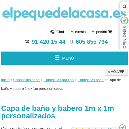
Chat:
Mi cuenta
Mi pedido
91 420 15 44
605 855 734
MENÚ
« VOLVER
Inicio
»
Canastillas bebé
»
Canastillas por tipo
»
Canastillas aseo
» Capa de
baño y babero 1m x 1m personalizados
Capa de baño y babero 1m x 1m
personalizados
Capa de baño de primera calidad,